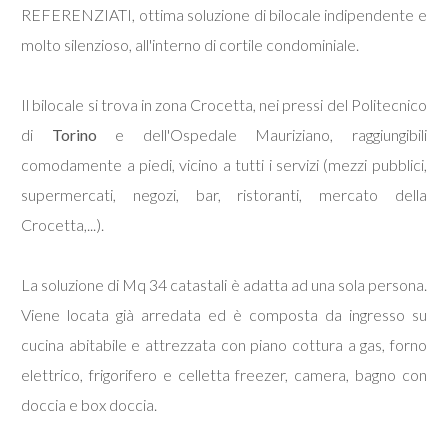
REFERENZIATI, ottima soluzione di bilocale indipendente e
molto silenzioso, all'interno di cortile condominiale.
Commerciali
Il bilocale si trova in zona Crocetta, nei pressi del Politecnico
Prezzo
di
Torino
e dell'Ospedale Mauriziano, raggiungibili
comodamente a piedi, vicino a tutti i servizi (mezzi pubblici,
supermercati, negozi, bar, ristoranti, mercato della
Crocetta,...).
La soluzione di Mq 34 catastali è adatta ad una sola persona.
Totale
Viene locata già arredata ed è composta da ingresso su
mq
cucina abitabile e attrezzata con piano cottura a gas, forno
elettrico, frigorifero e celletta freezer, camera, bagno con
doccia e box doccia.