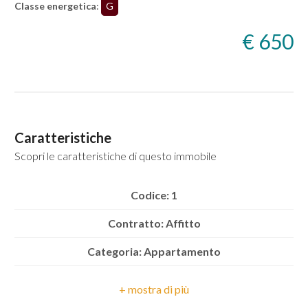
Classe energetica
:
G
5+
€ 650
Bagni
minimi
Caratteristiche
Qualsiasi
Scopri le caratteristiche di questo immobile
1
Codice: 1
2
Contratto: Affitto
Categoria: Appartamento
3
Indirizzo: Via Giovanni da Verrazzano, 53
4
Comune: Torino