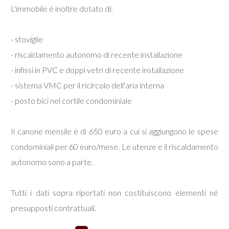
L'immobile è inoltre dotato di:
Locali
- stoviglie
minimi
- riscaldamento autonomo di recente installazione
- infissi in PVC e doppi vetri di recente installazione
Qualsiasi
- sistema VMC per il ricircolo dell'aria interna
- posto bici nel cortile condominiale
1
Il canone mensile è di 650 euro a cui si aggiungono le spese
2
condominiali per 60 euro/mese. Le utenze e il riscaldamento
autonomo sono a parte.
3
Tutti i dati sopra riportati non costituiscono elementi né
4
presupposti contrattuali.
5