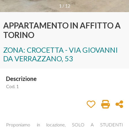
1
/
12
Provincia
APPARTAMENTO IN AFFITTO A
TORINO
Comune
ZONA: CROCETTA - VIA GIOVANNI
DA VERRAZZANO, 53
Descrizione
Tipologia
-
Cod. 1
multiscelta
Preferiti: Cod. 1
Stampa: C
Con
Qualsiasi
Proponiamo in locazione, SOLO A STUDENTI
Residenziali