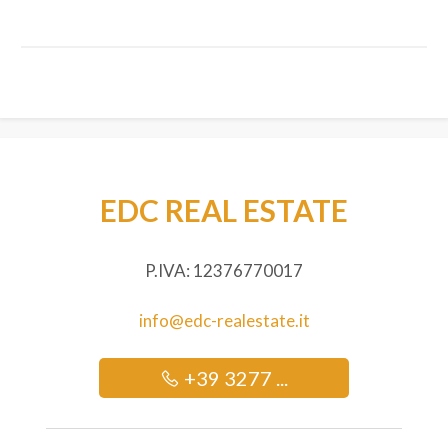
Balcone/Terrazzo
Ascensore
Arredato
Nuova costruzione
EDC REAL ESTATE
Lusso
P.IVA: 12376770017
info@edc-realestate.it
+39 3277 ...