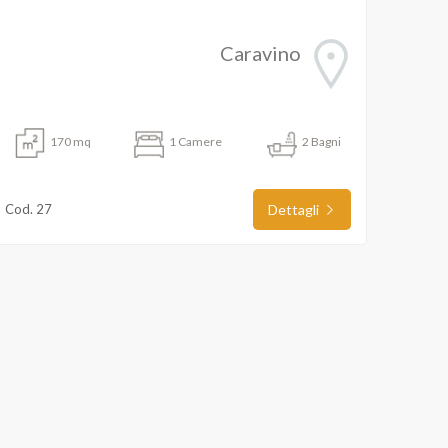
Caravino
170 mq
1 Camere
2 Bagni
Cod. 27
Dettagli