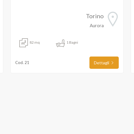
Torino
Aurora
82 mq
1 Bagni
Cod. 21
Dettagli