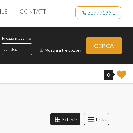
ILE
CONTATTI
32777195 ...
Prezzo massimo
CERCA
Mostra altre opzioni
0
Schede
Lista