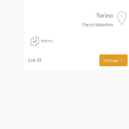
Torino
Locali
Parco Valentino
minimi
496 mq
Qualsiasi
Cod. 22
Dettagli
1
2
3
4
5