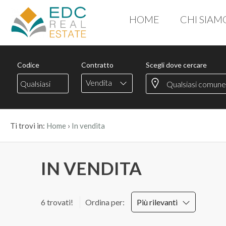
HOME
CHI SIAM
Codice
HOME
CHI
Codice
Contratto
Scegli dove cercare
Contratto
SIAMO
Vendita
Qualsiasi
IMMOBILI
›
Ti trovi in:
Home
In vendita
Vendita
SERVIZI
Affitto
IN VENDITA
PROPONI
IMMOBILE
Scegli
6 trovati!
Ordina per:
Più rilevanti
dove
CONTATTI
cercare