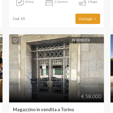
64 mq
1 Camere
1 Bagni
Cod. 10
Dettagli
IN VENDITA
€ 58.000
Magazzino in vendita a Torino