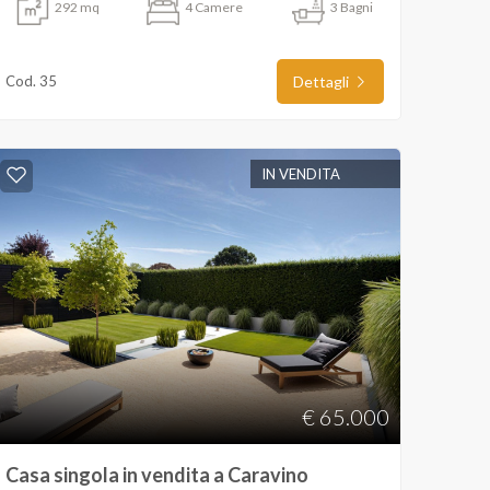
292 mq
4 Camere
3 Bagni
Cod. 35
Dettagli
IN VENDITA
€ 65.000
Casa singola in vendita a Caravino