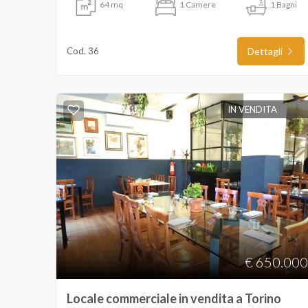
64 mq
1 Camere
1 Bagni
Commerciali
Cod. 36
Dettagli
Prezzo
IN VENDITA
Totale
mq
€ 650.000
Locale commerciale in vendita a Torino