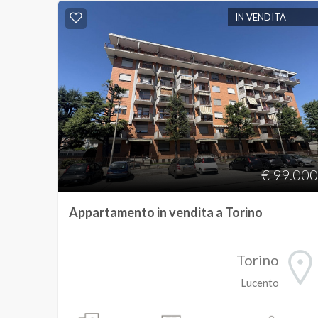
IN VENDITA
Provincia
Comune
€ 99.000
Tipologia
Appartamento in vendita a Torino
-
multiscelta
Torino
Qualsiasi
Lucento
Residenziali